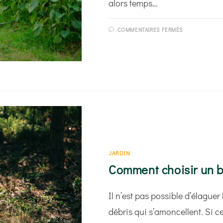
alors temps…
SUR
COMMENTAIRES FERMÉS
DÉBROUSSA
ET
COUPE-
BORDURE :
LAQUELLE
CHOISIR ?
JARDIN
Comment choisir un b
Il n’est pas possible d’élaguer 
débris qui s’amoncellent. Si c