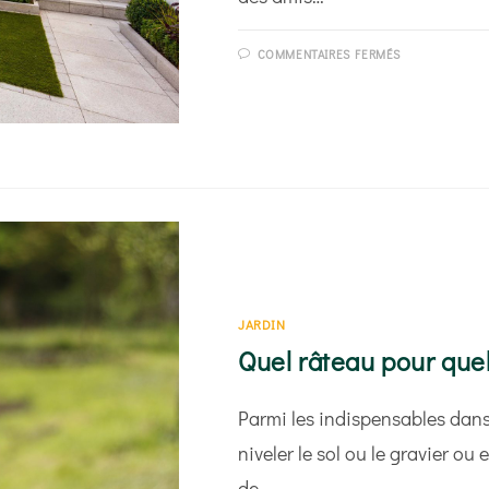
SUR
COMMENTAIRES FERMÉS
COMMENT
CHOISIR
SON
MOBILIER
DE
JARDIN
D’EXTÉRIEUR
JARDIN
Quel râteau pour quell
Parmi les indispensables dans 
niveler le sol ou le gravier ou
de…