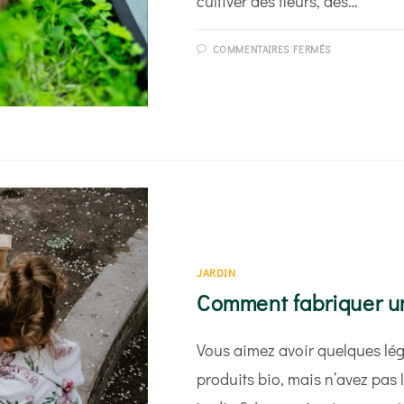
cultiver des fleurs, des…
SUR
COMMENTAIRES FERMÉS
GUIDE
POUR
CHOISIR
SES
JARDINIÈRE
JARDIN
Comment fabriquer un
Vous aimez avoir quelques lé
produits bio, mais n’avez pas 