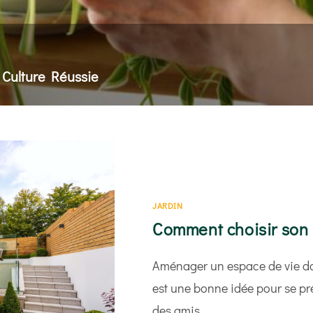
 Culture Réussie
ge adapté au rythme de séchage du substrat et un emplacem
JARDIN
Comment choisir son m
Aménager un espace de vie dan
est une bonne idée pour se pré
des amis…