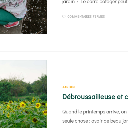
jardin ? Le carré potager peu
SUR
COMMENTAIRES FERMÉS
COMMENT
FABRIQUER
UN
CARRÉ
POTAGER ?
JARDIN
Débroussailleuse et c
Quand le printemps arrive, on
seule chose : avoir de beau jar