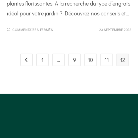
plantes florissantes. A la recherche du type d’engrais
idéal pour votre jardin ? Découvrez nos conseils et…
SUR
COMMENTAIRES FERMÉS
23 SEPTEMBRE 2022
COMMENT
BIEN
CHOISIR
SON
ENGRAIS
DE
JARDIN
1
…
9
10
11
12
Go to the previous page
?