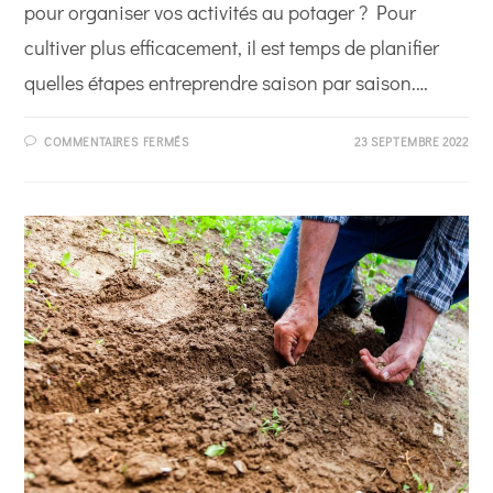
pour organiser vos activités au potager ? Pour
cultiver plus efficacement, il est temps de planifier
quelles étapes entreprendre saison par saison.…
SUR
COMMENTAIRES FERMÉS
23 SEPTEMBRE 2022
CALENDRIER
DE
JARDINAGE :
QUELS
LÉGUMES
POUR
QUELLE
SAISON ?