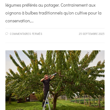
légumes préférés au potager. Contrairement aux
oignons à bulbes traditionnels qu'on cultive pour la
conservation,…
SUR
COMMENTAIRES FERMÉS
25 SEPTEMBRE 2025
COMMENT
PLANTER
DES
OIGNONS
NOUVEAUX
:
MES
TECHNIQUES
DE
JARDINIÈRE