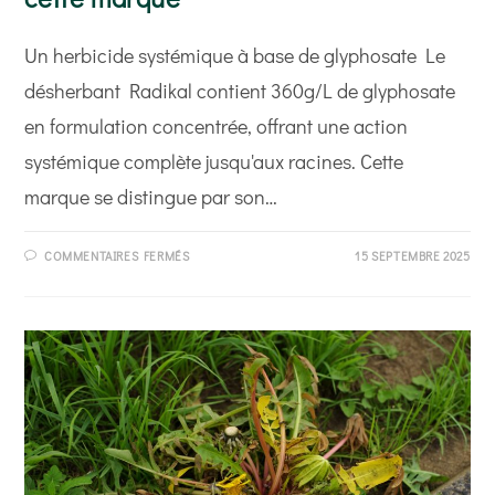
Un herbicide systémique à base de glyphosate Le
désherbant Radikal contient 360g/L de glyphosate
en formulation concentrée, offrant une action
systémique complète jusqu'aux racines. Cette
marque se distingue par son…
SUR
COMMENTAIRES FERMÉS
15 SEPTEMBRE 2025
DÉSHERBANT
RADIKAL
:
CARACTÉRISTIQUES
ET
PERFORMANCES
DE
CETTE
MARQUE