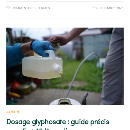
SUR
COMMENTAIRES FERMÉS
13 SEPTEMBRE 2025
COMBIEN
DE
TEMPS
MET
LE
GLYPHOSATE
POUR
AGIR
:
DÉLAIS
PRÉCIS
PAR
TYPE
D’ADVENTICE
JARDIN
Dosage glyphosate : guide précis