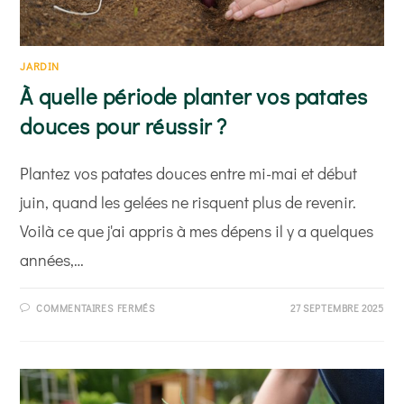
JARDIN
À quelle période planter vos patates
douces pour réussir ?
Plantez vos patates douces entre mi-mai et début
juin, quand les gelées ne risquent plus de revenir.
Voilà ce que j'ai appris à mes dépens il y a quelques
années,…
SUR
COMMENTAIRES FERMÉS
27 SEPTEMBRE 2025
À
QUELLE
PÉRIODE
PLANTER
VOS
PATATES
DOUCES
POUR