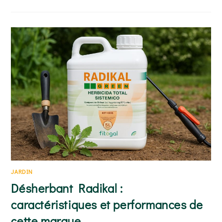
TROUVER
DE
LA
TERRE
VÉGÉTALE
GRATUITE
:
6
SOURCES
FIABLES
JARDIN
Désherbant Radikal :
caractéristiques et performances de
cette marque