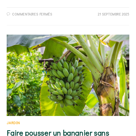
SUR
COMMENTAIRES FERMÉS
21 SEPTEMBRE 2025
LE
BICARBONATE
DE
SOUDE
CONTRE
LA
MOUSSE
:
ÇA
MARCHE
VRAIMENT
?
JARDIN
Faire pousser un bananier sans