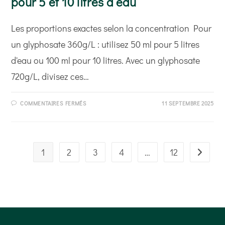
pour 5 et 10 litres d’eau
Les proportions exactes selon la concentration Pour
un glyphosate 360g/L : utilisez 50 ml pour 5 litres
d'eau ou 100 ml pour 10 litres. Avec un glyphosate
720g/L, divisez ces…
SUR
COMMENTAIRES FERMÉS
11 SEPTEMBRE 2025
DOSAGE
GLYPHOSATE
:
GUIDE
PRÉCIS
POUR
5
1
2
3
4
…
12
Aller à l
ET
10
LITRES
D’EAU