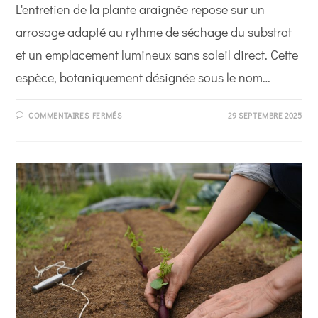
L'entretien de la plante araignée repose sur un
arrosage adapté au rythme de séchage du substrat
et un emplacement lumineux sans soleil direct. Cette
espèce, botaniquement désignée sous le nom…
SUR
COMMENTAIRES FERMÉS
29 SEPTEMBRE 2025
ENTRETIEN
DE
LA
PLANTE
ARAIGNÉE
:
LES
CLÉS
D’UNE
CULTURE
RÉUSSIE