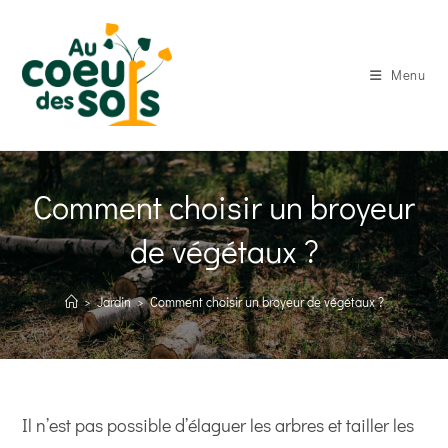
Skip
to
content
Menu
Comment choisir un broyeur
de végétaux ?
>
Jardin
>
Comment choisir un broyeur de végétaux ?
Il n’est pas possible d’élaguer les arbres et tailler les