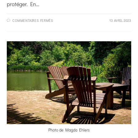
protéger. En…
SUR
COMMENTAIRES FERMÉS
13 AVRIL 2023
PROTÉGEZ
VOTRE
MOBILIER
DE
JARDIN
EN
HIVER
Photo de Magda Ehlers