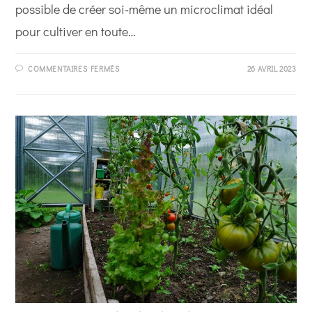
possible de créer soi-même un microclimat idéal
pour cultiver en toute…
SUR
COMMENTAIRES FERMÉS
26 AVRIL 2023
4
ASTUCES
POUR
AMÉNAGER
UNE
SERRE
DE
JARDIN