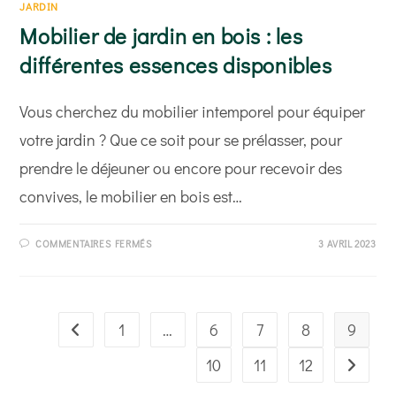
JARDIN
Mobilier de jardin en bois : les
différentes essences disponibles
Vous cherchez du mobilier intemporel pour équiper
votre jardin ? Que ce soit pour se prélasser, pour
prendre le déjeuner ou encore pour recevoir des
convives, le mobilier en bois est…
SUR
COMMENTAIRES FERMÉS
3 AVRIL 2023
MOBILIER
DE
JARDIN
EN
BOIS :
LES
DIFFÉRENTES
1
…
6
7
8
9
Go to the previous page
ESSENCES
DISPONIBLES
10
11
12
Aller à l