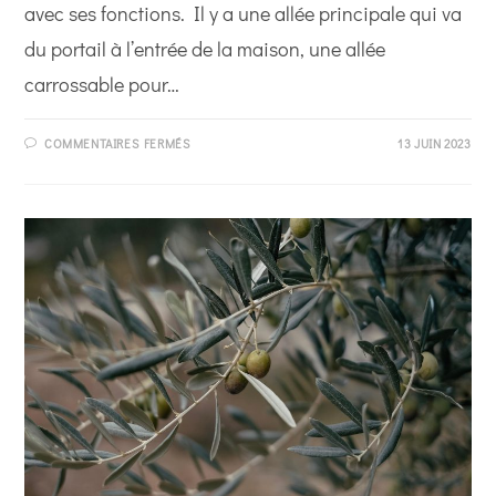
avec ses fonctions. Il y a une allée principale qui va
du portail à l’entrée de la maison, une allée
carrossable pour…
SUR
COMMENTAIRES FERMÉS
13 JUIN 2023
TOUT
SAVOIR
POUR
AMÉNAGER
UNE
ALLÉE
DE
JARDIN