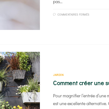
pas…
SUR
COMMENTAIRES FERMÉS
COMMENT
PROTÉGER
VOS
PLANTES
EN
HIVER
?
JARDIN
Comment créer une su
Pour magnifier l’entrée d’une 
est une excellente alternative.