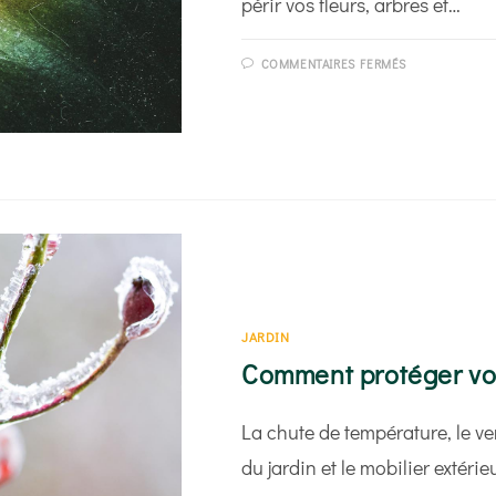
périr vos fleurs, arbres et…
SUR
COMMENTAIRES FERMÉS
TOUT
SAVOIR
SUR
LA
MOISISSUR
BLANCHE
DES
PLANTES
JARDIN
Comment protéger vos
La chute de température, le ven
du jardin et le mobilier extérie