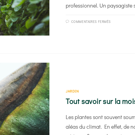
professionnel. Un paysagiste 
SUR
COMMENTAIRES FERMÉS
POURQUOI
FAIRE
APPEL
À
UN
PAYSAGISTE
POUR
AMÉNAGER
VOTRE
JARDIN ?
JARDIN
Tout savoir sur la mo
Les plantes sont souvent soumi
aléas du climat. En effet, d