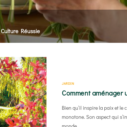
 Culture Réussie
ge adapté au rythme de séchage du substrat et un emplacem
JARDIN
Comment aménager un 
Bien qu’il inspire la paix et le
monotone. Son aspect qui s’ins
monde.…