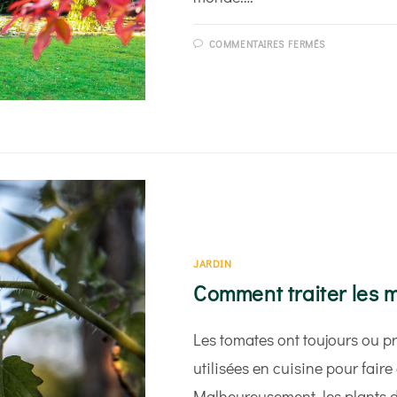
SUR
COMMENTAIRES FERMÉS
COMMENT
AMÉNAGER
UN
JARDIN
PLAT ?
JARDIN
Comment traiter les m
Les tomates ont toujours ou pr
utilisées en cuisine pour fair
Malheureusement, les plants 