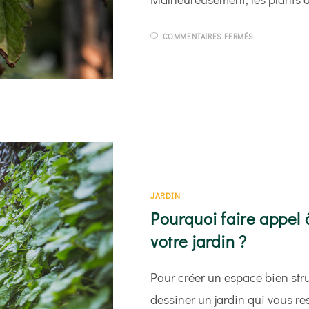
SUR
COMMENTAIRES FERMÉS
COMMENT
TRAITER
LES
MALADIES
DES
PLANTS
DE
TOMATES ?
JARDIN
Pourquoi faire appel
votre jardin ?
Pour créer un espace bien stru
dessiner un jardin qui vous re