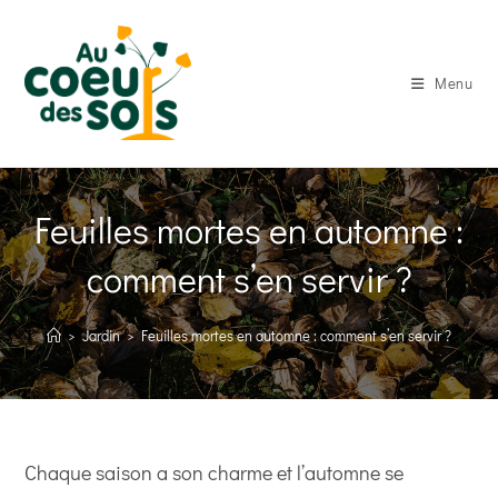
Skip
to
content
Menu
Feuilles mortes en automne :
comment s’en servir ?
>
Jardin
>
Feuilles mortes en automne : comment s’en servir ?
Chaque saison a son charme et l’automne se