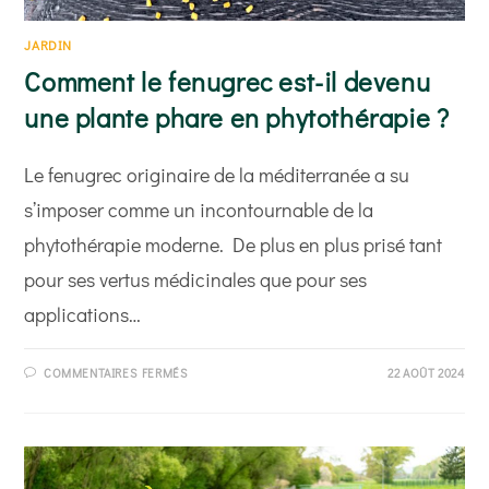
JARDIN
Comment le fenugrec est-il devenu
une plante phare en phytothérapie ?
Le fenugrec originaire de la méditerranée a su
s’imposer comme un incontournable de la
phytothérapie moderne. De plus en plus prisé tant
pour ses vertus médicinales que pour ses
applications…
SUR
COMMENTAIRES FERMÉS
22 AOÛT 2024
COMMENT
LE
FENUGREC
EST-
IL
DEVENU
UNE
PLANTE