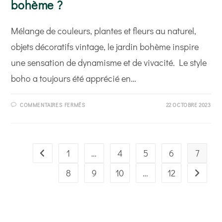
bohème ?
Mélange de couleurs, plantes et fleurs au naturel,
objets décoratifs vintage, le jardin bohème inspire
une sensation de dynamisme et de vivacité. Le style
boho a toujours été apprécié en…
SUR
COMMENTAIRES FERMÉS
22 OCTOBRE 2023
COMMENT
AMÉNAGER
UN
JARDIN
BOHÈME
?
1
…
4
5
6
7
Go to the previous page
8
9
10
…
12
Aller à l