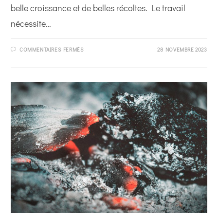
belle croissance et de belles récoltes. Le travail
nécessite…
SUR
COMMENTAIRES FERMÉS
28 NOVEMBRE 2023
PLANTER
UN
ARBRE
FRUITIER :
COMMENT
FAIRE
LE
TROU
DE
PLANTATION
?