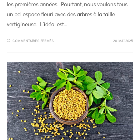
les premières années. Pourtant, nous voulons tous
un bel espace fleuri avec des arbres à la taille
vertigineuse. L’idéal est…
SUR
COMMENTAIRES FERMÉS
20 MAI 2025
TOP
10
DES
ARBRES
À
CROISSANCE
RAPIDE
À
METTRE
DANS
LE
JARDIN