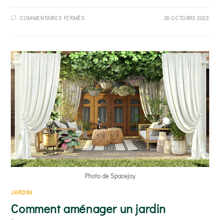
SUR
COMMENTAIRES FERMÉS
26 OCTOBRE 2023
COMMENT
AMÉNAGER
UN
JARDIN
EXOTIQUE
SEC ?
Photo de Spacejoy
JARDIN
Comment aménager un jardin