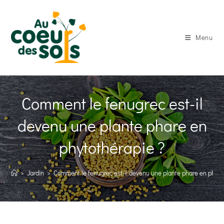
Skip
to
content
Menu
Comment le fenugrec est-il
devenu une plante phare en
phytothérapie ?
>
Jardin
>
Comment le fenugrec est-il devenu une plante phare en phyto