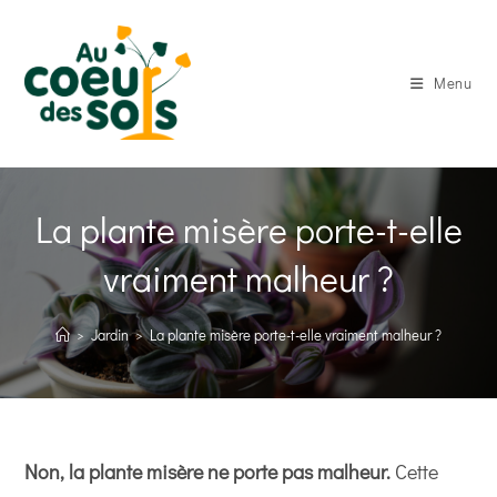
Skip
to
content
Menu
La plante misère porte-t-elle
vraiment malheur ?
>
Jardin
>
La plante misère porte-t-elle vraiment malheur ?
Non, la plante misère ne porte pas malheur.
Cette