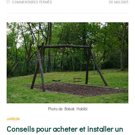
SUR
COMMENTAIRES FERMÉS
30 MAI 2025
COMMENT
PRÉPARER
LE
POTAGER
POUR
L’HIVER ?
Photo de Babak Habibi
JARDIN
Conseils pour acheter et installer un