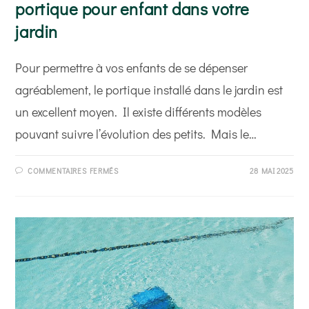
portique pour enfant dans votre
jardin
Pour permettre à vos enfants de se dépenser
agréablement, le portique installé dans le jardin est
un excellent moyen. Il existe différents modèles
pouvant suivre l’évolution des petits. Mais le…
SUR
COMMENTAIRES FERMÉS
28 MAI 2025
CONSEILS
POUR
ACHETER
ET
INSTALLER
UN
PORTIQUE
POUR
ENFANT
DANS
VOTRE
JARDIN