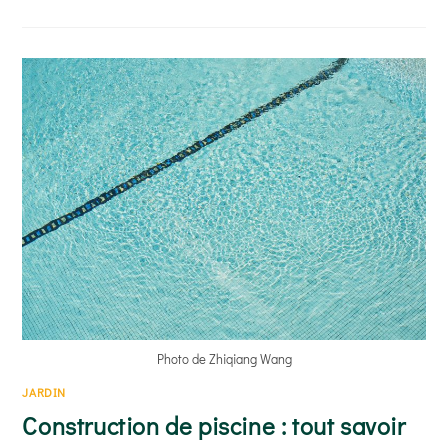
LA
MOQUETTE
DE
PIERRE :
ÉLÉGANCE,
ROBUSTESSE
ET
PERSONNALISATION
POUR
VOS
SOLS
EXTÉRIEURS
Photo de Zhiqiang Wang
JARDIN
Construction de piscine : tout savoir