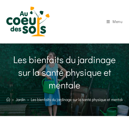
Skip
to
content
Menu
Les bienfaits du jardinage
sur la santé physique et
mentale
>
Jardin
>
Les bienfaits du jardinage sur la santé physique et mentale