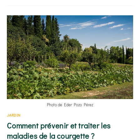
TENDANCE
DU
SABOT
POUR
JARDINIER
Photo de Eder Pozo Pérez
JARDIN
Comment prévenir et traiter les
maladies de la courgette ?