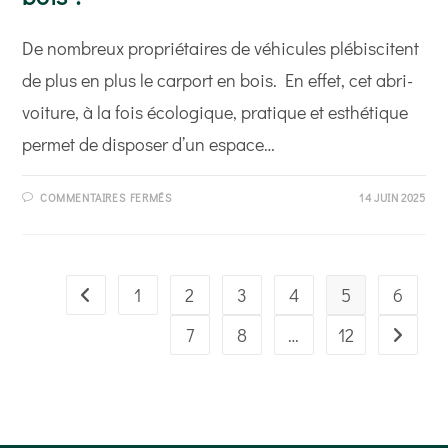
De nombreux propriétaires de véhicules plébiscitent
de plus en plus le carport en bois. En effet, cet abri-
voiture, à la fois écologique, pratique et esthétique
permet de disposer d’un espace…
SUR
COMMENTAIRES FERMÉS
14 JUIN 2025
POURQUOI
MISER
SUR
LE
CARPORT
EN
BOIS ?
1
2
3
4
5
6
Go to the previous page
7
8
…
12
Aller à l