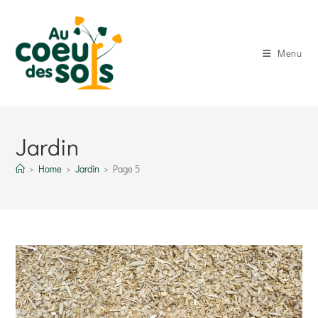
Skip
to
content
Menu
Jardin
>
Home
>
Jardin
>
Page 5