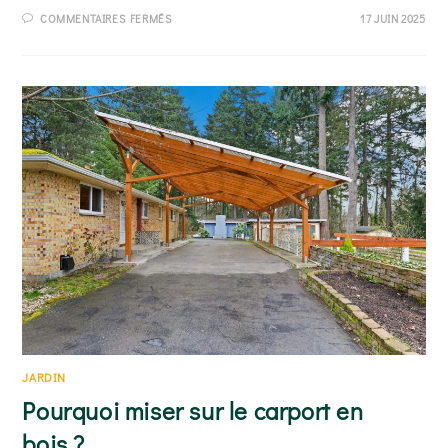
SUR
COMMENTAIRES FERMÉS
17 JUIN 2025
LES
MEILLEURS
MATÉRIAUX
POUR
SES
BORDURES
DE
JARDIN
JARDIN
Pourquoi miser sur le carport en
bois ?