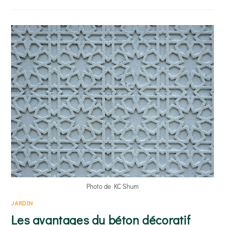
STOCKER
VOTRE
BOIS DE
CHAUFFAGE
?
Photo de KC Shum
JARDIN
Les avantages du béton décoratif