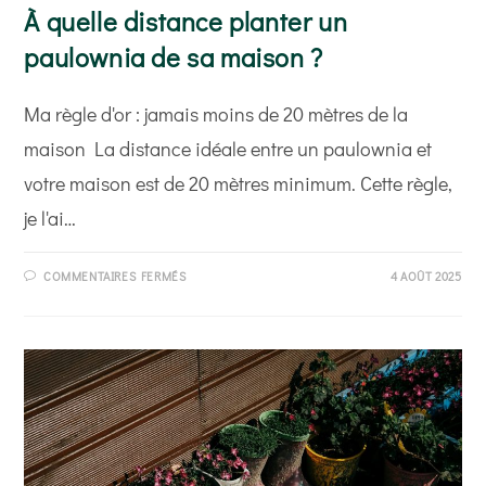
À quelle distance planter un
paulownia de sa maison ?
Ma règle d'or : jamais moins de 20 mètres de la
maison La distance idéale entre un paulownia et
votre maison est de 20 mètres minimum. Cette règle,
je l'ai…
SUR
COMMENTAIRES FERMÉS
4 AOÛT 2025
À
QUELLE
DISTANCE
PLANTER
UN
PAULOWNIA
DE
SA
MAISON
?