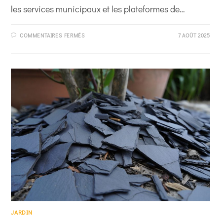
les services municipaux et les plateformes de…
SUR
COMMENTAIRES FERMÉS
7 AOÛT 2025
OÙ
TROUVER
DES
COPEAUX
DE
BOIS
GRATUITS
?
MES
BONNES
ADRESSES
JARDIN