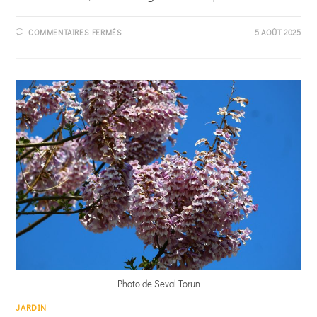
SUR
COMMENTAIRES FERMÉS
5 AOÛT 2025
QUELS
SONT
LES
INCONVÉNIENTS
DE
LA
POUZZOLANE
?
Photo de Seval Torun
JARDIN