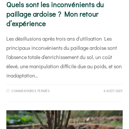
Quels sont les inconvénients du
paillage ardoise ? Mon retour
d’expérience
Les désillusions après trois ans d'utilisation Les
principaux inconvénients du paillage ardoise sont
l'absence totale d'enrichissement du sol, un coût
élevé, une manipulation difficile due au poids, et son
inadaptation…
SUR
COMMENTAIRES FERMÉS
6 AOÛT 2025
QUELS
SONT
LES
INCONVÉNIENTS
DU
PAILLAGE
ARDOISE
?
MON
RETOUR